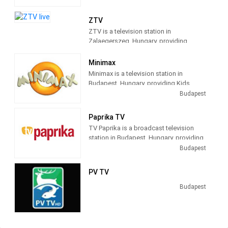
csakúgy, mint repülőgépek fedélzetén,
hajókon és hotelekben.
ZTV
ZTV is a television station in
Zalaegerszeg, Hungary, providing
News.
Minimax
Minimax is a television station in
Budapest, Hungary, providing Kids
Programs, Cartoon, Animation, Fun and
Budapest
Entertainment.
Paprika TV
TV Paprika is a broadcast television
station in Budapest, Hungary, providing
Cooking and Lifestyle shows. TV
Budapest
Paprika produces and airs Hungarian
and Central European culinary shows,
PV TV
focusing on food and drink.
Budapest
TV Paprika is a Hungarian television
channel operated by AMC Networks
International Central Europe.