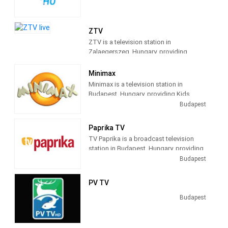
YouTube, Google Glass, Flipboard…),
csakúgy, mint repülőgépek fedélzetén,
hajókon és hotelekben.
ZTV
ZTV is a television station in
Zalaegerszeg, Hungary, providing
News.
Minimax
Minimax is a television station in
Budapest, Hungary, providing Kids
Programs, Cartoon, Animation, Fun and
Budapest
Entertainment.
Paprika TV
TV Paprika is a broadcast television
station in Budapest, Hungary, providing
Cooking and Lifestyle shows. TV
Budapest
Paprika produces and airs Hungarian
and Central European culinary shows,
PV TV
focusing on food and drink.
Budapest
TV Paprika is a Hungarian television
channel operated by AMC Networks
International Central Europe.