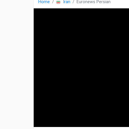
Home
Iran
Euronews Persian