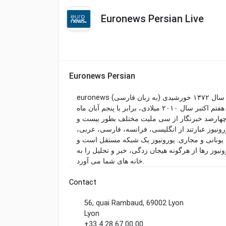
Euronews Persian Live
Euronews Persian
euronews (به زبان فارسی) یورونیوز پربیننده‌ترین شبکه خبری در اروپاست. این شبکه در سال ۱۳۷۲ خورشیدی
تاسیس شد و بخش فارسی بعنوان دهمین زبان، در روز بیست و هفتم اکتبر سال ۲۰۱۰ میلادی، برابر با پنجم آبان ماه
۱۳۸۹ چهارصد خبرنگار از سی ملیت مختلف بطور بیست و
ورونیوز عبارتند از انگلیسی، فرانسه، فارسی، عربی
ی، یونانی و مجاری. یورونیوز یک شبکه مستقل است و
رونیوز رها از هرگونه هیجان زدگی، خبر و تحلیل را به
خانه های شما می آورد.
Contact
56, quai Rambaud, 69002 Lyon
Lyon
+33 4 28 67 00 00